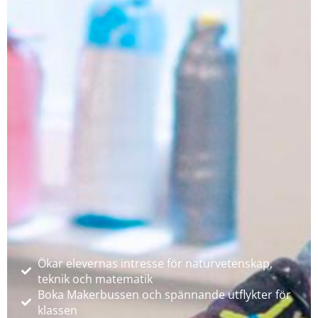
Ökar elevernas intresse för naturvetenskap,
teknik och matematik
Boka Makerbussen och spännande utflykter för
klassen