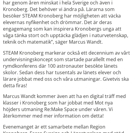
har genom åren minskat i hela Sverige och även i
Kronoberg. Det behöver vi ändra på. Lärarna som
besöker STEAM Kronoberg har möjligheten att väcka
elevernas nyfikenhet och drömmar. Det är deras
engagemang som kan inspirera Kronobergs unga att
våga tänka stort och upptäcka glädjen i naturvetenskap,
teknik och matematik”, säger Marcus Wandt.
STEAM Kronoberg markerar också ett decennium av vårt
undervisningskoncept som startade parallellt med en
rymdkonferens där 100 astronauter besökte länets
skolor. Sedan dess har tusentals av länets elever och
lärare jobbat med oss och våra utmaningar. Givetvis ska
detta firas!
Marcus Wandt kommer även att ha en digital träff med
klasser i Kronoberg som har jobbat med Mot nya
höjders utmaning Re:Make Space under våren. Vi
återkommer med mer information om detta!
Evenemanget är ett samarbete mellan Region