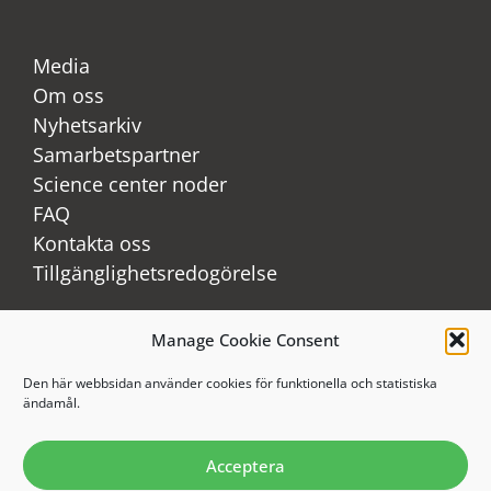
Media
Om oss
Nyhetsarkiv
Samarbetspartner
Science center noder
FAQ
Kontakta oss
Tillgänglighetsredogörelse
Manage Cookie Consent
LinkedIn
Youtube
Den här webbsidan använder cookies för funktionella och statistiska
ändamål.
Instagram
Acceptera