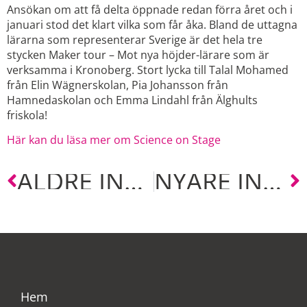
Ansökan om att få delta öppnade redan förra året och i
januari stod det klart vilka som får åka. Bland de uttagna
lärarna som representerar Sverige är det hela tre
stycken Maker tour – Mot nya höjder-lärare som är
verksamma i Kronoberg.
Stort lycka till Talal Mohamed
från Elin Wägnerskolan, Pia Johansson från
Hamnedaskolan och Emma Lindahl från Älghults
friskola!
Här kan du läsa mer om Science on Stage
ÄLDRE INLÄGG
NYARE INLÄGG
Hem