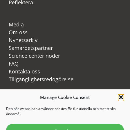
Reflektera
Media
Om oss
Nyhetsarkiv
Samarbetspartner
Science center noder
FAQ
Kontakta oss
Tillgänglighetsredogörelse
Manage Cookie Consent
LinkedIn
Youtube
Den här webbsidan använder cookies för funktionella och statistiska
ändamål.
Instagram