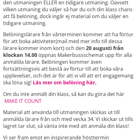
den utmaningen ELLER en tidigare utmaning. Oavsett
vilken utmaning du väljer så har du och din klass chans
att få belöning, dock ingår ej material om du väljer en
tidigare utmaning.
Belöningslärare från vårterminen kommer att ha förtur
för att boka aktiviteter(mail med mer info till dessa
lärare kommer inom kort) och den
20 augusti från
klockan 14.00
öppnas Makerbussschemat upp för alla
anmälda lärare. Belöningen kommer även
fortsättningsvis att bestå av förtur till att boka våra
upplevelser, och det är för att vi vill att ert engagemang
ska löna sig!
Läs mer om belöning här
.
Om du inte anmält din klass, så kan du göra det här
MAKE IT COUNT
Material att använda till utmaningen skickas ut till
anmälda lärare från och med vecka 34. Vi skickar ut tills
lagret tar slut, så vänta inte med att anmäla din klass!
Vi ser fram emot en inspirerande hösttermin