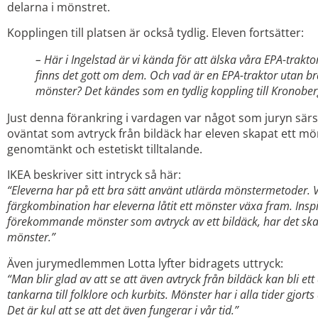
delarna i mönstret.
Kopplingen till platsen är också tydlig. Eleven fortsätter:
– Här i Ingelstad är vi kända för att älska våra EPA-trakt
finns det gott om dem. Och vad är en EPA-traktor utan b
mönster? Det kändes som en tydlig koppling till Kronober
Just denna förankring i vardagen var något som juryn särs
oväntat som avtryck från bildäck har eleven skapat ett mön
genomtänkt och estetiskt tilltalande.
IKEA beskriver sitt intryck så här:
“Eleverna har på ett bra sätt använt utlärda mönstermetoder. 
färgkombination har eleverna låtit ett mönster växa fram. Inspir
förekommande mönster som avtryck av ett bildäck, har det skap
mönster.”
Även jurymedlemmen Lotta lyfter bidragets uttryck:
“Man blir glad av att se att även avtryck från bildäck kan bli e
tankarna till folklore och kurbits. Mönster har i alla tider gjor
Det är kul att se att det även fungerar i vår tid.”