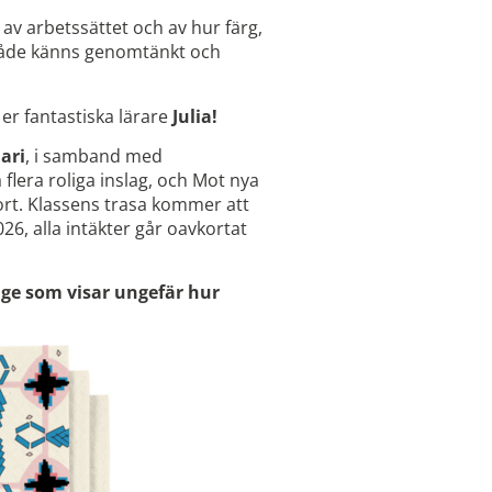
av arbetssättet och av hur färg,
både känns genomtänkt och
l er fantastiska lärare
Julia!
ari
, i samband med
flera roliga inslag, och Mot nya
ort. Klassens trasa kommer att
026, alla intäkter går oavkortat
tage som visar ungefär hur