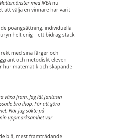
Mattemönster med IKEA
nu
 att välja en vinnare har varit
ljde poängsättning, individuella
ryn helt enig – ett bidrag stack
rekt med sina färger och
oggrant och metodiskt eleven
isar hur matematik och skapande
ra växa fram. Jag lät fantasin
ssade bra ihop. För att göra
net. När jag sökte på
e min uppmärksamhet var
 de blå, mest framträdande