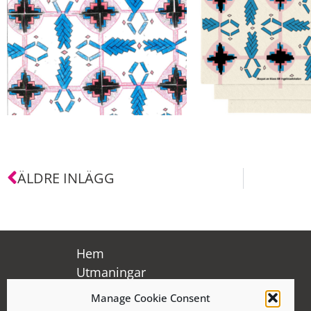
ÄLDRE INLÄGG
Hem
Utmaningar
Viktiga datum
Manage Cookie Consent
Boka Makerbuss