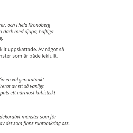
orer, och i hela Kronoberg
ra däck med djupa, häftiga
g.
kilt uppskattade. Av något så
ster som är både lekfullt,
Via en väl genomtänkt
erat av ett så vanligt
ats ett närmast kubistiskt
tt dekorativt mönster som för
ts av det som finns runtomkring oss.