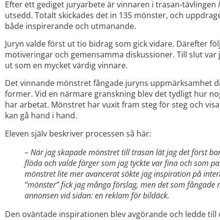
Efter ett gediget juryarbete är vinnaren i trasan-tävlingen
utsedd. Totalt skickades det in 135 mönster, och uppdraget
både inspirerande och utmanande.
Juryn valde först ut tio bidrag som gick vidare. Därefter fö
motiveringar och gemensamma diskussioner. Till slut var ju
ut som en mycket värdig vinnare.
Det vinnande mönstret fångade juryns uppmärksamhet di
former. Vid en närmare granskning blev det tydligt hur n
har arbetat. Mönstret har vuxit fram steg för steg och v
kan gå hand i hand.
Eleven själv beskriver processen så här:
– När jag skapade mönstret till trasan lät jag det först ba
flöda och valde färger som jag tyckte var fina och som pa
mönstret lite mer avancerat sökte jag inspiration på inter
“mönster” fick jag många förslag, men det som fångad
annonsen vid sidan: en reklam för bildäck.
Den oväntade inspirationen blev avgörande och ledde till