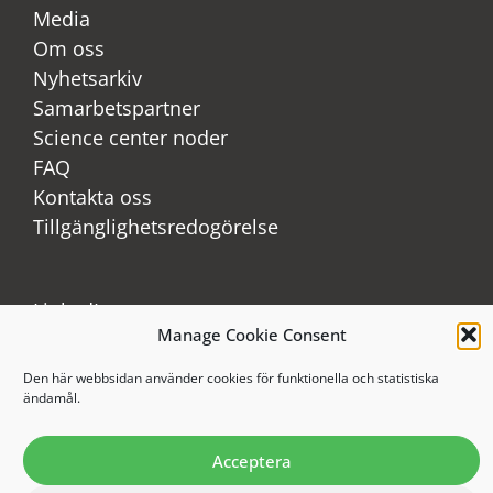
Media
Om oss
Nyhetsarkiv
Samarbetspartner
Science center noder
FAQ
Kontakta oss
Tillgänglighetsredogörelse
LinkedIn
Manage Cookie Consent
Youtube
Instagram
Den här webbsidan använder cookies för funktionella och statistiska
ändamål.
Acceptera