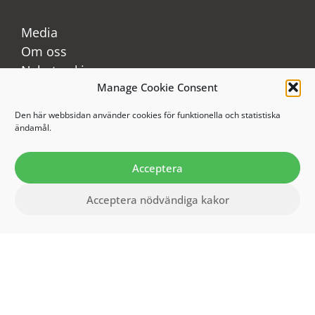
Media
Om oss
Nyhetsarkiv
Manage Cookie Consent
Samarbetspartner
Science center noder
Den här webbsidan använder cookies för funktionella och statistiska
FAQ
ändamål.
Kontakta oss
Tillgänglighetsredogörelse
Acceptera
Acceptera nödvändiga kakor
LinkedIn
Youtube
Instagram