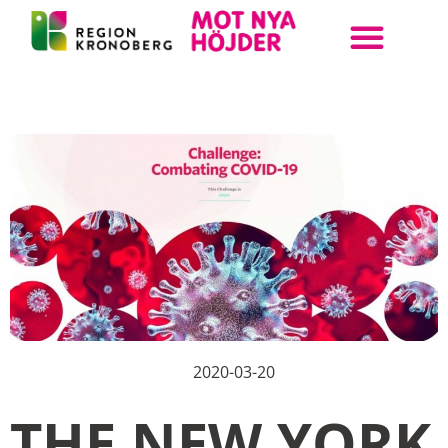
ANMÄL DIN KLASS
BOKA UPPLEVELSE
STEAM KRONOBERG
2020-03-20
THE NEW YORK