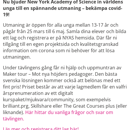
Nu bjuder New York Academy of Science in världens
unga till en spännande utmaning – bekämpa covid-
19!
Utmaning är öppen för alla unga mellan 13-17 år och
pågår från 25 mars till 6 maj. Samla dina elever och bilda
ett lag och registrera er på NYAS hemsida. Där får ni
tillgång till en egen projektsida och kvalitetsgranskad
information om corona som ni behöver för att lösa
utmaningen.
Under tävlingens gång får ni hjälp och uppmuntran av
Maker tour – Mot nya höjders pedagoger. Den bästa
svenska lösningen kommer också att belönas med ett
fint pris! Priset består av att varje lagmedlem får en valfri
årsprenumeration av ett digitalt
kurspaket/mjukvara/community, som exempelvis
brilliant.prg, Skillshare eller The Great Courses plus (eller
liknande).
Här hittar du vanliga frågor och svar om
tävlingen.
Läs mer och registrera ditt lag här!