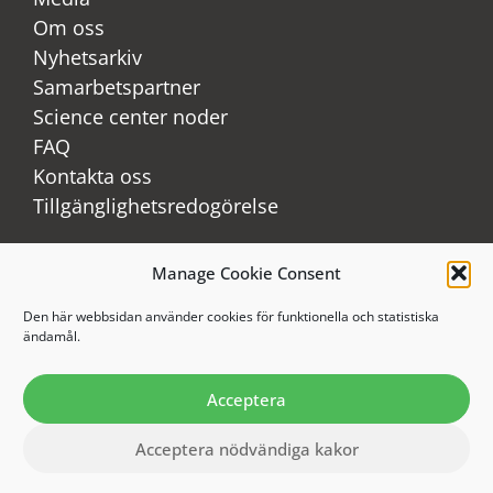
Om oss
Nyhetsarkiv
Samarbetspartner
Science center noder
FAQ
Kontakta oss
Tillgänglighetsredogörelse
Manage Cookie Consent
LinkedIn
Youtube
Den här webbsidan använder cookies för funktionella och statistiska
ändamål.
Instagram
Acceptera
Acceptera nödvändiga kakor