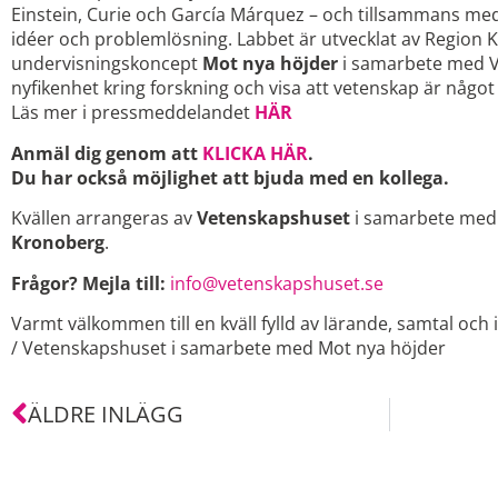
Einstein, Curie och García Márquez – och tillsammans me
idéer och problemlösning. Labbet är utvecklat av Region
undervisningskoncept
Mot nya höjder
i samarbete med Ve
nyfikenhet kring forskning och visa att vetenskap är något
Läs mer i pressmeddelandet
HÄR
Anmäl dig genom att
KLICKA HÄR
.
Du har också möjlighet att bjuda med en kollega.
Kvällen arrangeras av
Vetenskapshuset
i samarbete me
Kronoberg
.
Frågor? Mejla till:
info@vetenskapshuset.se
Varmt välkommen till en kväll fylld av lärande, samtal och 
/ Vetenskapshuset i samarbete med Mot nya höjder
ÄLDRE INLÄGG