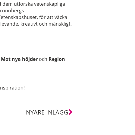
d dem utforska vetenskapliga
 Kronobergs
tenskapshuset, för att väcka
 levande, kreativt och mänskligt.
d
Mot nya höjder
och
Region
inspiration!
NYARE INLÄGG