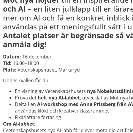
och AI
– en liten julklapp till er lärar
mer om AI och få en konkret inblick 
användas på ett meningsfullt sätt i 
Antalet platser är begränsade så v
anmäla dig!
Datum:
16 december
Tid:
16.00–18.00
Plats:
Vetenskapshuset, Markaryd
Under kvällen får du:
En visning av Vetenskapshusets
nya Nobelutställni
Prova det
helt nya AI-labbet
, utvecklat av Mot nya
Delta i en
AI-workshop med Anna Prissberg från A
användas klokt och kreativt i klassrummet
Fika/lättare förtäring
Om AI-labbet:
I Vetenskapshusets nya AI-labb får elever möta nio artific