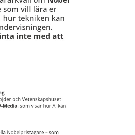
e som vill lära er
i hur tekniken kan
undervisningen.
änta inte med att
ng
 höjder och Vetenskapshuset
V-Media
, som visar hur AI kan
iella Nobelpristagare – som