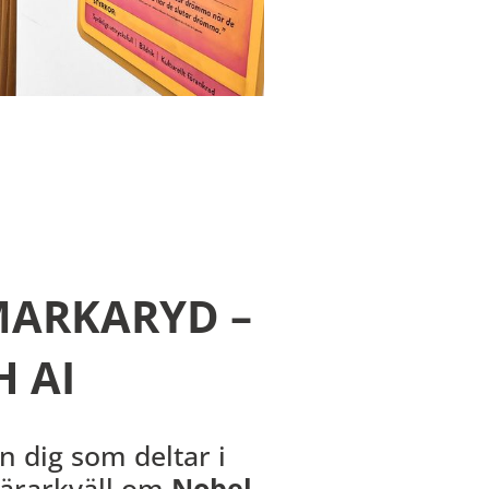
MARKARYD –
 AI
n dig som deltar i
 lärarkväll om
Nobel