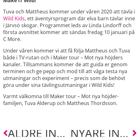
Make IT Wild!
Tuva och Mattheus kommer under våren 2020 att tävla i
Wild Kids
, ett äventyrsprogram där elva barn tävlar inne
i Järvsö skogar. Programmet leds av Linda Lindorff och
första avsnittet kommer att sändas fredag 10 januari på
C More.
Under våren kommer vi att få följa Mattheus och Tuva
både i TV-rutan och i Maker tour – Mot nya höjders
kanaler. Tillsammans kommer de att guida er genom
terminen och ge pepp och mod till att våga testa nya
utmaningar och experiment – precis som de behövt
göra under sina tävlingsutmaningar i Wild Kids!
Varmt välkomna till Maker tour – Mot nya höjder-
familjen, Tuva Alderup och Mattheus Thordsson.
ÄLDRE INLÄGG
NYARE INLÄGG