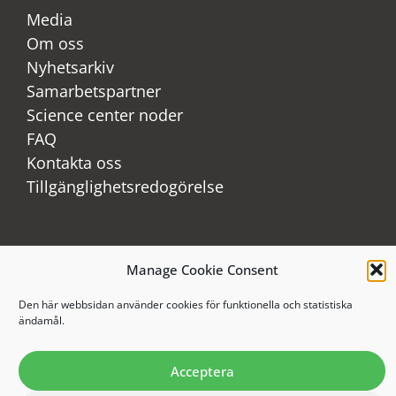
Media
Om oss
Nyhetsarkiv
Samarbetspartner
Science center noder
FAQ
Kontakta oss
Tillgänglighetsredogörelse
LinkedIn
Manage Cookie Consent
Youtube
Instagram
Den här webbsidan använder cookies för funktionella och statistiska
ändamål.
Acceptera