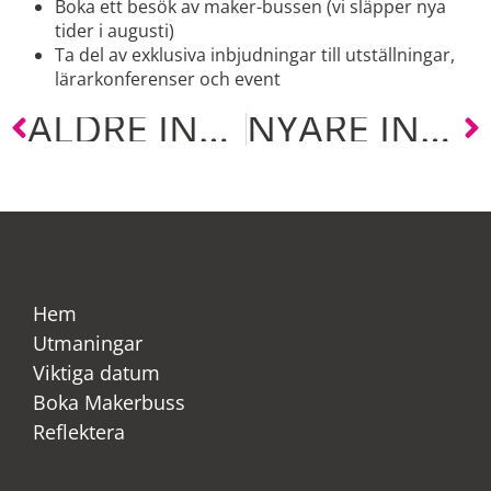
Boka ett besök av maker-bussen (vi släpper nya
tider i augusti)
Ta del av exklusiva inbjudningar till utställningar,
lärarkonferenser och event
ÄLDRE INLÄGG
NYARE INLÄGG
Hem
Utmaningar
Viktiga datum
Boka Makerbuss
Reflektera