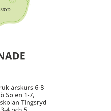
NADE
uk årskurs 6-8
ö Solen 1-7,
eskolan Tingsryd
3-4 och 5,