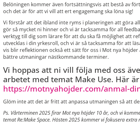
Belöningen kommer även fortsättningsvis att bestå av förtu
och det är för att vi vill att ert engagemang ska löna sig!
Vi förstår att det ibland inte ryms i planeringen att göra 
gör så mycket ni hinner och vi är tacksamma för all feedbac
verktyg till dig som lärare för att du ska få möjlighet att r
utvecklas i din yrkesroll, och vi är så tacksamma för att läsa 
vis blir reflektionen också ett sätt för oss i Mot nya höjder
bättre utmaningar nästkommande terminer.
Vi hoppas att ni vill följa med oss äv
arbetet med temat Make Use. Här är 
https://motnyahojder.com/anmal-din
Glöm inte att det är fritt att anpassa utmaningen så att de
Ps. Vårterminen 2025 firar Mot nya höjder 10 år, och vi komme
temat Re:Make Space. Hösten 2025 kommer vi fokusera extra m