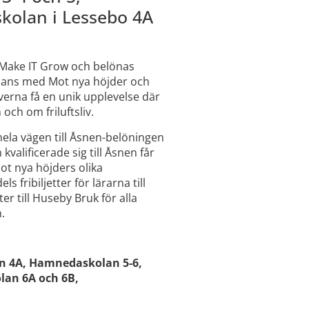
kolan i Lessebo 4A
n Make IT Grow och belönas
mmans med Mot nya höjder och
erna få en unik upplevelse där
och om friluftsliv.
t hela vägen till Åsnen-belöningen
kvalificerade sig till Åsnen får
Mot nya höjders olika
fribiljetter för lärarna till
r till Huseby Bruk för alla
.
an 4A, Hamnedaskolan 5-6,
lan 6A och 6B,