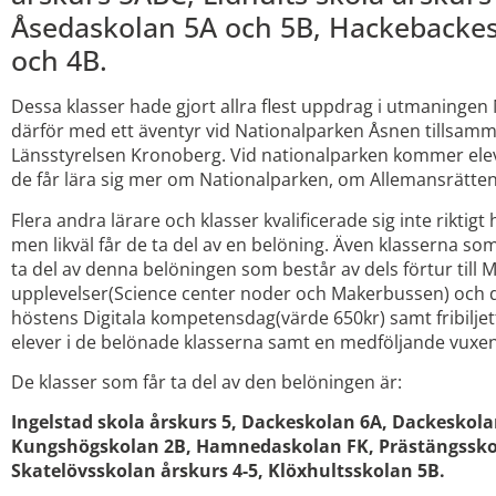
Åsedaskolan 5A och 5B, Hackebackes
och 4B.
Dessa klasser hade gjort allra flest uppdrag i utmaninge
därför med ett äventyr vid Nationalparken Åsnen tillsa
Länsstyrelsen Kronoberg. Vid nationalparken kommer elev
de får lära sig mer om Nationalparken, om Allemansrätten 
Flera andra lärare och klasser kvalificerade sig inte riktig
men likväl får de ta del av en belöning. Även klasserna som 
ta del av denna belöningen som består av dels förtur till 
upplevelser(Science center noder och Makerbussen) och dels 
höstens Digitala kompetensdag(värde 650kr) samt fribiljette
elever i de belönade klasserna samt en medföljande vuxen
De klasser som får ta del av den belöningen är:
Ingelstad skola årskurs 5, Dackeskolan 6A, Dackeskol
Kungshögskolan 2B, Hamnedaskolan FK, Prästängssko
Skatelövsskolan årskurs 4-5, Klöxhultsskolan 5B.