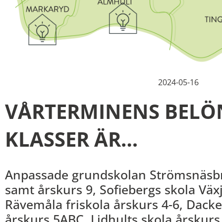
2024-05-16
VÅRTERMINENS BELÖ
KLASSER ÄR…
Anpassade grundskolan Strömsnäsbr
samt årskurs 9, Sofiebergs skola Växj
Rävemåla friskola årskurs 4-6, Dack
årskurs 5ABC, Lidhults skola årskurs 