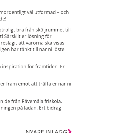
mordentligt väl utformad – och
de!
troligt bra från sköljrummet till
! Särskilt er lösning för
öreslagit att varorna ska visas
gen har tänkt till när ni löste
inspiration för framtiden. Er
i ser fram emot att träffa er när ni
en de från Rävemåla friskola.
våningen på ladan. Ert bidrag
NYARE INLÄGG