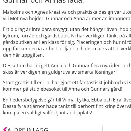
Malcolms och Agnes kreativa och praktiska design var uto
vi i Mot nya höjder, Gunnar och Anna är mer än imponera
Ert bidrag är inte bara snyggt, utan det hänger även ihop o
kylrum, förråd och gårdsbutik. Ni har verkligen tänkt på allt
gårdsbutiken är i en klass för sig. Placeringen och hur ni f
upp för kunderna är helt briljant och det märks att ni verkli
den här uppgiften.
Dessutom har ni gett Anna och Gunnar flera nya idéer och 
skiss är verkligen en guldgruva av smarta lösningar!
Stort grattis till er – ni har gjort ett fantastiskt jobb och v
kommer på studiebesöket till Anna och Gunnars gård!
En hedersbetygelse går till Vilma, Lykka, Ebba och Eira, äv
Dessa fyra stjärnor hade tänkt till oerhört fint kring över
kom på en väldigt välförtjänt andraplats!
ÄLDRE INLÄGG