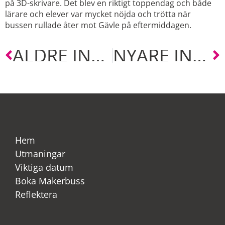
på 3D-skrivare. Det blev en riktigt toppendag och både
lärare och elever var mycket nöjda och trötta när
bussen rullade åter mot Gävle på eftermiddagen.
ÄLDRE INLÄGG
NYARE INLÄGG
Hem
Utmaningar
Viktiga datum
Boka Makerbuss
Reflektera