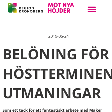
ANMÄL DIN KLASS
BOKA UPPLEVELSE
STEAM KRONOBERG
2019-05-24
BELÖNING FÖR
HÖSTTERMINE
UTMANINGAR
Som ett tack för ett fantastiskt arbete med Maker