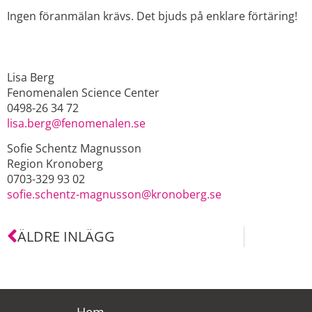
Ingen föranmälan krävs. Det bjuds på enklare förtäring!
KONTAKTPERSONER
Lisa Berg
Fenomenalen Science Center
0498-26 34 72
lisa.berg@fenomenalen.se
Sofie Schentz Magnusson
Region Kronoberg
0703-329 93 02
sofie.schentz-magnusson@kronoberg.se
ÄLDRE INLÄGG
Hem