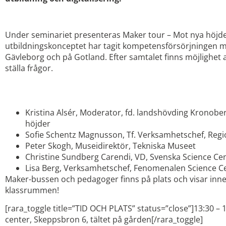
Under seminariet presenteras Maker tour – Mot nya höjde
utbildningskonceptet har tagit kompetensförsörjningen m
Gävleborg och på Gotland. Efter samtalet finns möjlighet 
ställa frågor.
PANELEN
Kristina Alsér, Moderator, fd. landshövding Kronob
höjder
Sofie Schentz Magnusson, Tf. Verksamhetschef, Reg
Peter Skogh, Museidirektör, Tekniska Museet
Christine Sundberg Carendi, VD, Svenska Science Ce
Lisa Berg, Verksamhetschef, Fenomenalen Science C
Maker-bussen och pedagoger finns på plats och visar inne
klassrummen!
[rara_toggle title=”TID OCH PLATS” status=”close”]13:30 –
center, Skeppsbron 6, tältet på gården[/rara_toggle]