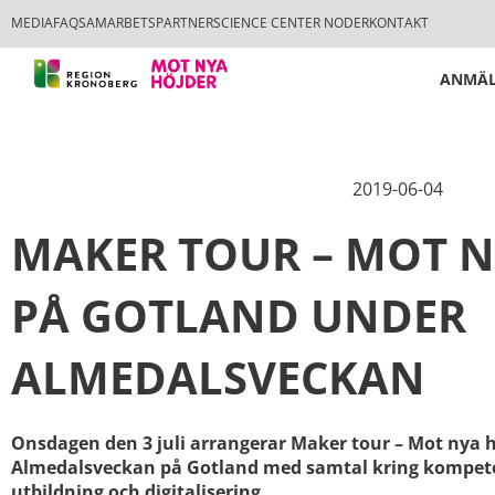
MEDIA
FAQ
SAMARBETSPARTNER
SCIENCE CENTER NODER
KONTAKT
ANMÄL
2019-06-04
MAKER TOUR – MOT N
PÅ GOTLAND UNDER
ALMEDALSVECKAN
Onsdagen den 3 juli arrangerar Maker tour – Mot nya 
Almedalsveckan på Gotland med samtal kring kompete
utbildning och
digitalisering.