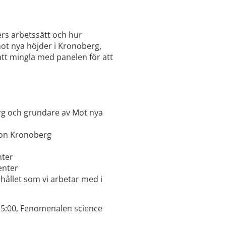
rs arbetssätt och hur
ot nya höjder i Kronoberg,
att mingla med panelen för att
erg och grundare av Mot nya
ion Kronoberg
nter
enter
hållet som vi arbetar med i
 15:00, Fenomenalen science