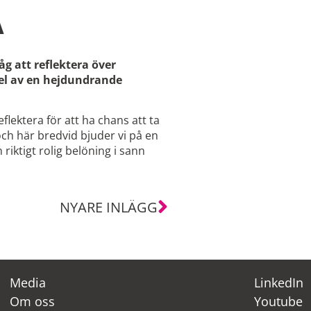
A
 att reflektera över
el av en hejdundrande
flektera för att ha chans att ta
och här bredvid bjuder vi på en
riktigt rolig belöning i sann
NYARE INLÄGG
Media
LinkedIn
Om oss
Youtube