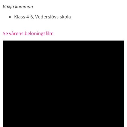
Växjö kommun
Klass 4-6, Vederslövs skola
Se vårens belöningsfilm