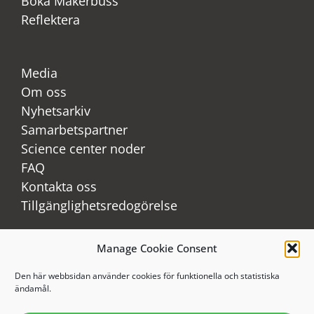
Boka Makerbuss
Reflektera
Media
Om oss
Nyhetsarkiv
Samarbetspartner
Science center noder
FAQ
Kontakta oss
Tillgänglighetsredogörelse
Manage Cookie Consent
LinkedIn
Youtube
Den här webbsidan använder cookies för funktionella och statistiska
ändamål.
Instagram