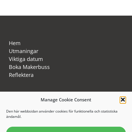
Hem
Utmaningar
Viktiga datum
Boka Makerbuss
Reflektera
Media
Manage Cookie Consent
Om oss
Den här webbsidan använder cookies för funktionella och statistiska
Nyhetsarkiv
ändamål.
Samarbetspartner
Science center noder