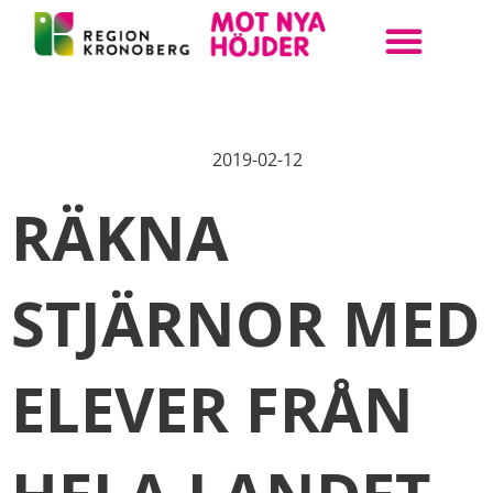
ANMÄL DIN KLASS
BOKA UPPLEVELSE
STEAM KRONOBERG
2019-02-12
RÄKNA
STJÄRNOR MED
ELEVER FRÅN