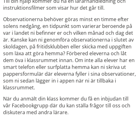
Till din hjälp kommer du ha en lärarhandledning och
instruktionsfilmer som visar hur det går till.
Observationerna behöver göras minst en timme efter
solens nedgång, en tidpunkt som varierar beroende på
var i landet ni befinner er och vilken månad och dag det
är. Kanske kan ni genomföra observationerna i slutet av
skoldagen, på fritidsklubben eller skicka med uppgiften
som läxa att göra hemma? Förbered eleverna och låt
dem öva i klassrummet innan. Om inte alla elever har en
smart telefon eller surfplatta hemma kan ni skriva ut
pappersformulär där eleverna fyller i sina observationer,
som ni sedan lägger in i appen när ni är tillbaka i
klassrummet.
När du anmält din klass kommer du få en inbjudan till
vår Facebookgrupp där du kan ställa frågor till oss och
diskutera med andra lärare.
TIDSPLAN FÖR
MASSEXPERIMENTET