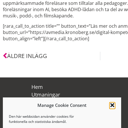
uppmärksammade föreläsare som tilltalar alla pedagoger. 
föreläsningar inom AI, besöka ADHD-lådan och ta del av 
musik-, podd-, och filmskapande.
[rara_call_to_action title=”” button_text=”Läs mer och anm
button_url=”https://avmedia.kronoberg.se/digital-kompet
button_align=”left”][/rara_call_to_action]
ÄLDRE INLÄGG
Hem
Utmaningar
Viktiga datum
Manage Cookie Consent
Boka Makerbuss
Den här webbsidan använder cookies för
Reflektera
funktionella och statistiska ändamål.