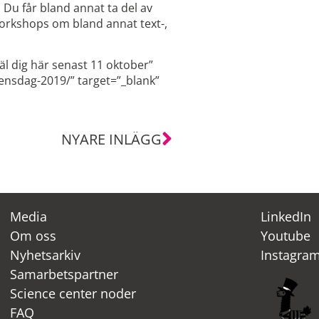
Du får bland annat ta del av
workshops om bland annat text-,
äl dig här senast 11 oktober”
ensdag-2019/” target=”_blank”
NYARE INLÄGG
Media
LinkedIn
Om oss
Youtube
Nyhetsarkiv
Instagra
Samarbetspartner
Science center noder
FAQ