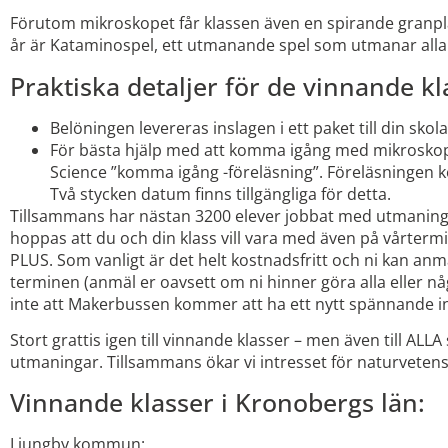
Förutom mikroskopet får klassen även en spirande granplan
år är Kataminospel, ett utmanande spel som utmanar alla 
Praktiska detaljer för de vinnande kl
Belöningen levereras inslagen i ett paket till din skol
För bästa hjälp med att komma igång med mikroskope
Science ”komma igång -föreläsning”. Föreläsningen k
Två stycken datum finns tillgängliga för detta.
Tillsammans har nästan 3200 elever jobbat med utmaning
hoppas att du och din klass vill vara med även på vårtermi
PLUS. Som vanligt är det helt kostnadsfritt och ni kan an
terminen (anmäl er oavsett om ni hinner göra alla eller 
inte att Makerbussen kommer att ha ett nytt spännande in
Stort grattis igen till vinnande klasser – men även till ALL
utmaningar. Tillsammans ökar vi intresset för naturveten
Vinnande klasser i Kronobergs län:
Ljungby kommun: