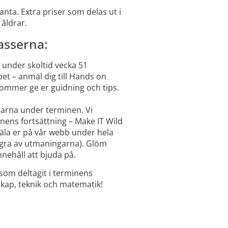
ta. Extra priser som delas ut i
åldrar.
asserna:
a under skoltid vecka 51
t – anmäl dig till Hands on
ommer ge er guidning och tips.
arna under terminen. Vi
nens fortsättning – Make IT Wild
mäla er på vår webb under hela
några av utmaningarna). Glöm
nehåll att bjuda på.
A som deltagit i terminens
skap, teknik och matematik!