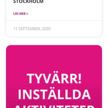
STOCKHOLM
LÄS MER »
11 SEPTEMBER, 2020