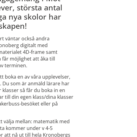
ever, största antal
nga nya skolor har
nskapen!
rt väntar också andra
onoberg digitalt med
 materialet 4D-frame samt
får möjlighet att åka till
av terminen.
tt boka en av våra upplevelser,
e. Du som är anmäld lärare har
er klasser så får du boka in en
r till din egen klass/dina klasser
kerbuss-besöket eller på
t välja mellan: matematik med
esta kommer under v 4-5
 att nå ut till hela Kronobergs