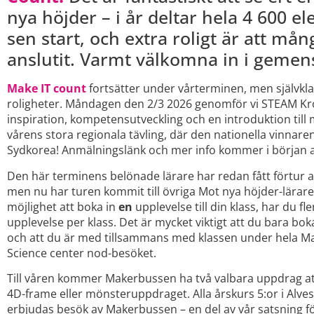
nya höjder – i år deltar hela 4 600 el
sen start, och extra roligt är att må
anslutit. Varmt välkomna in i geme
Make IT count
fortsätter under vårterminen, men självkla
roligheter. Måndagen den 2/3 2026 genomför vi STEAM Kr
inspiration, kompetensutveckling och en introduktion till
vårens stora regionala tävling, där den nationella vinnaren 
Sydkorea! Anmälningslänk och mer info kommer i början 
Den här terminens belönade lärare har redan fått förtur a
men nu har turen kommit till övriga Mot nya höjder-lärar
möjlighet att boka in
en
upplevelse till din klass, har du fl
upplevelse per klass. Det är mycket viktigt att du bara boka
och att du är med tillsammans med klassen under hela Ma
Science center nod-besöket.
Till våren kommer Makerbussen ha två valbara uppdrag at
4D-frame eller mönsteruppdraget. Alla årskurs 5:or i Alv
erbjudas besök av Makerbussen – en del av vår satsning för