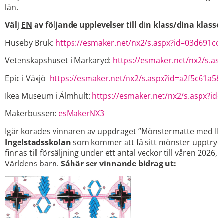
län.
Välj
EN
av följande upplevelser till din klass/dina klass
Huseby Bruk:
https://esmaker.net/nx2/s.aspx?id=03d691c
Vetenskapshuset i Markaryd:
https://esmaker.net/nx2/s.
Epic i Växjö
https://esmaker.net/nx2/s.aspx?id=a2f5c61a5
Ikea Museum i Älmhult:
https://esmaker.net/nx2/s.aspx?i
Makerbussen:
esMakerNX3
Igår korades vinnaren av uppdraget ”Mönstermatte med 
Ingelstadsskolan
som kommer att få sitt mönster upptryc
finnas till försäljning under ett antal veckor till våren 2026, 
Världens barn.
Såhär ser vinnande bidrag ut: