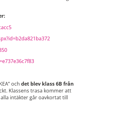
er:
cacc5
aspx?id=b2da821ba372
850
d=e737e36c7f83
IKEA” och
det blev klass 6B från
kt. Klassens trasa kommer att
alla intäkter går oavkortat till