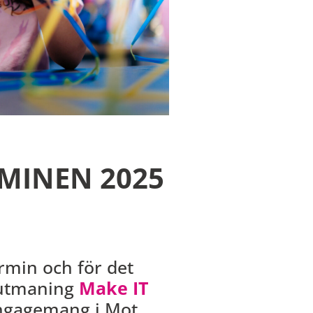
RMINEN 2025
ermin och för det
-utmaning
Make IT
 engagemang i Mot