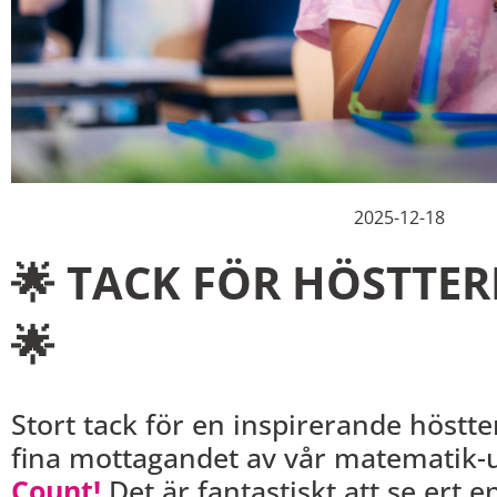
2025-12-18
🌟 TACK FÖR HÖSTTE
🌟
Stort tack för en inspirerande höstt
fina mottagandet av vår matematik
Count!
Det är fantastiskt att se ert