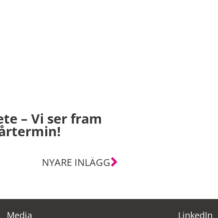
ete – Vi ser fram
vårtermin!
NYARE INLÄGG
Media
LinkedIn