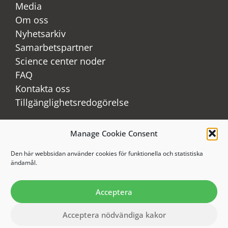
Media
Om oss
Nyhetsarkiv
Samarbetspartner
Science center noder
FAQ
Kontakta oss
Tillgänglighetsredogörelse
Manage Cookie Consent
LinkedIn
Youtube
Den här webbsidan använder cookies för funktionella och statistiska
ändamål.
Instagram
Acceptera
Acceptera nödvändiga kakor