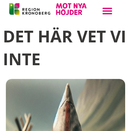
ANMÄL DIN KLASS
BOKA UPPLEVELSE
STEAM KRONOBERG
DET HÄR VET VI
INTE