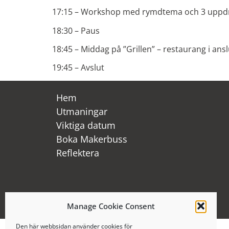
17:15 – Workshop med rymdtema och 3 uppdr
18:30 – Paus
18:45 – Middag på ”Grillen” – restaurang i ans
19:45 – Avslut
Hem
Utmaningar
Viktiga datum
Boka Makerbuss
Reflektera
Manage Cookie Consent
Den här webbsidan använder cookies för