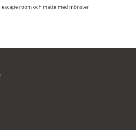
e, escape room och matte med mönster
!
m