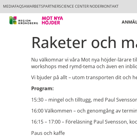
MEDIA
FAQ
SAMARBETSPARTNER
SCIENCE CENTER NODER
KONTAKT
ANMÄL
Raketer och m
Nu välkomnar vi våra Mot nya höjder-lärare t
workshops med rymd-tema och även en inblick i 
Vi bjuder på allt – utom transporten dit och 
Program:
15:30 – mingel och tilltugg, med Paul Svens
16:00 Välkommen – och genomgång av termine
16:15 – 17:00 – Föreläsning Paul Svensson, koc
Paus och kaffe