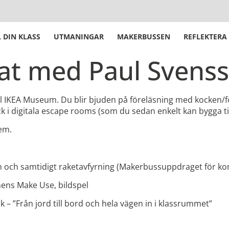
 DIN KLASS
UTMANINGAR
MAKERBUSSEN
REFLEKTERA
at med Paul Svens
ill IKEA Museum. Du blir bjuden på föreläsning med kocken/
digitala escape rooms (som du sedan enkelt kan bygga till di
hem.
son och samtidigt raketavfyrning (Makerbussuppdraget för 
ns Make Use, bildspel
k – ”Från jord till bord och hela vägen in i klassrummet”