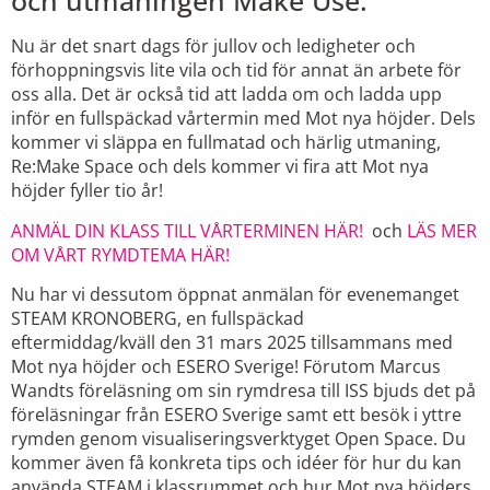
och utmaningen Make Use.
Nu är det snart dags för jullov och ledigheter och
förhoppningsvis lite vila och tid för annat än arbete för
oss alla. Det är också tid att ladda om och ladda upp
inför en fullspäckad vårtermin med Mot nya höjder. Dels
kommer vi släppa en fullmatad och härlig utmaning,
Re:Make Space och dels kommer vi fira att Mot nya
höjder fyller tio år!
ANMÄL DIN KLASS TILL VÅRTERMINEN HÄR!
och
LÄS MER
OM VÅRT RYMDTEMA HÄR!
Nu har vi dessutom öppnat anmälan för evenemanget
STEAM KRONOBERG, en fullspäckad
eftermiddag/kväll
den 31 mars 2025 tillsammans med
Mot nya höjder och ESERO Sverige! Förutom Marcus
Wandts föreläsning om sin rymdresa till ISS bjuds det på
föreläsningar från ESERO Sverige samt ett besök i yttre
rymden genom visualiseringsverktyget Open Space. Du
kommer även få konkreta tips och idéer för hur du kan
använda STEAM i klassrummet och hur Mot nya höjders