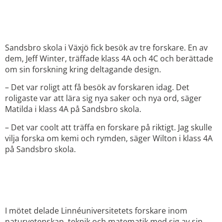
DESIGNFORSKNING PÅ
SANDSBRO SKOLA
Sandsbro skola i Växjö fick besök av tre forskare. En av
dem, Jeff Winter, träffade klass 4A och 4C och berättade
om sin forskning kring deltagande design.
– Det var roligt att få besök av forskaren idag. Det
roligaste var att lära sig nya saker och nya ord, säger
Matilda i klass 4A på Sandsbro skola.
– Det var coolt att träffa en forskare på riktigt. Jag skulle
vilja forska om kemi och rymden, säger Wilton i klass 4A
på Sandsbro skola.
FRÅN DRÖM TILL
VERKLIGHET
I mötet delade Linnéuniversitetets forskare inom
naturvetenskap, teknik och matematik med sig av sin