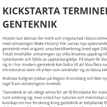
KICKSTARTA TERMIN
GENTEKNIK
Hösten kan kännas lite mörk och trögstartad i klassrummen
med utmaningen Make History! Här varvas nya spännan
genteknik med origami, smyckestillverkning (med eget DNA
Totalt innehåller utmaningen sju olika kreativa uppdrag til
nytänkande och fyllda av upptäckarglädje. På köpet får kla
sig in i hur modern genteknik kan bidra till att lösa flera
introduceras även till yrken som använder sig av dessa tek
Andreas Kullgren jobbar på Region Kronoberg och Mot nya
tagit fram utmaningens innehåll.
”Genteknik är ett viktigt ämne för att få förståelse för m
runt omkring sig, men också hur naturen och människan 
kunskap om hur forskning kring genteknik är betydande fö