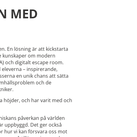
EN MED
. En lösning är att kickstarta
de kunskaper om modern
) och digitalt escape room.
l eleverna – inspirerande,
sserna en unik chans att sätta
 samhällsproblem och de
niker.
 höjder, och har varit med och
änniskans påverkan på världen
är uppbyggd. Det ger också
r hur vi kan försvara oss mot