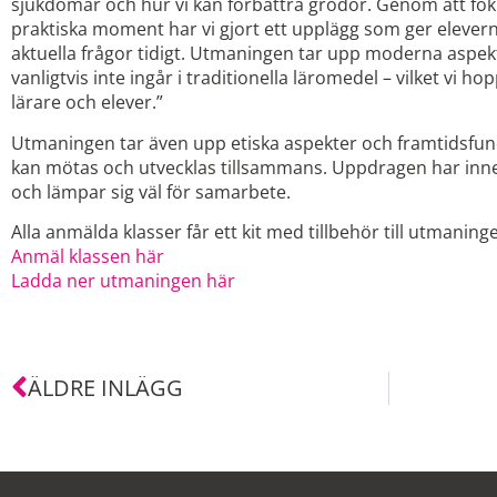
sjukdomar och hur vi kan förbättra grödor. Genom att fok
praktiska moment har vi gjort ett upplägg som ger elevern
aktuella frågor tidigt. Utmaningen tar upp moderna aspe
vanligtvis inte ingår i traditionella läromedel – vilket vi h
lärare och elever.”
Utmaningen tar även upp etiska aspekter och framtidsfund
kan mötas och utvecklas tillsammans. Uppdragen har inn
och lämpar sig väl för samarbete.
Alla anmälda klasser får ett kit med tillbehör till utmanin
Anmäl klassen här
Ladda ner utmaningen här
ÄLDRE INLÄGG